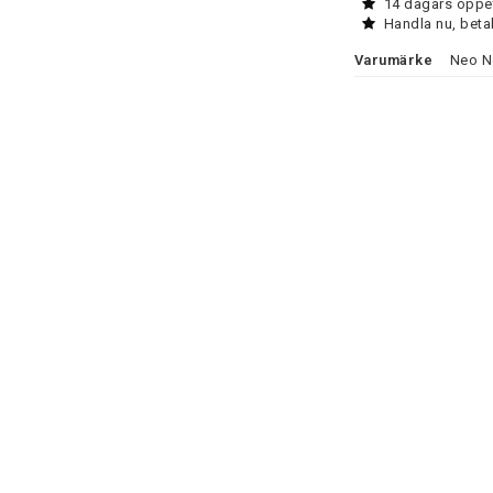
14 dagars öppet
Handla nu, beta
Varumärke
Neo N