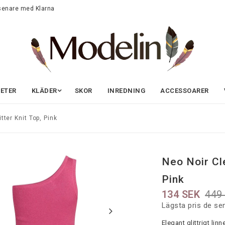
 senare med Klarna
ETER
KLÄDER
SKOR
INREDNING
ACCESSOARER
tter Knit Top, Pink
Neo Noir Cle
Pink
134 SEK
449
Lägsta pris de se
Elegant glittrigt linn