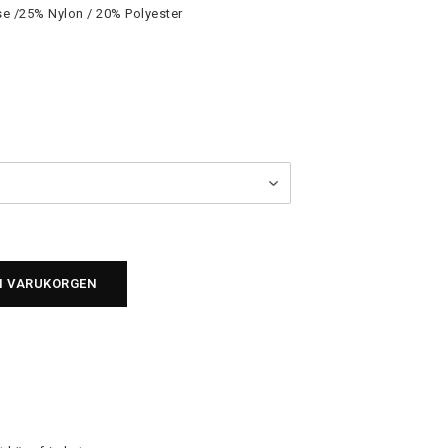
se /25% Nylon / 20% Polyester
 I VARUKORGEN