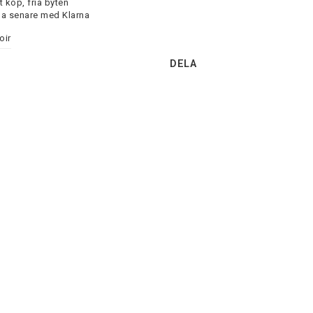
 köp, fria byten
la senare med Klarna
oir
DELA